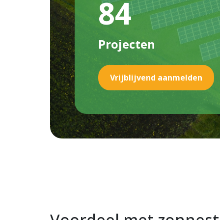
84
Projecten
Vrijblijvend aanmelden
Voordeel met zonnes