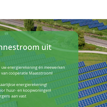
nnestroom uit
op uw energierekening én meewerken
d van coöperatie Maasstroom!
jaarlijkse energierekening!
oor huur- en koopwoningen!
nergens aan vast